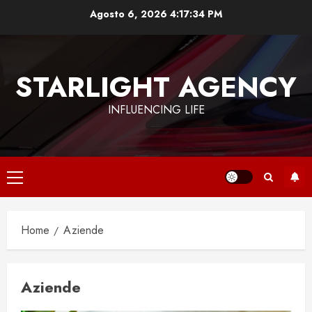
Vai
Agosto 6, 2026
4:17:35 PM
al
contenuto
STARLIGHT AGENCY
INFLUENCING LIFE
Menu
principale
Home
Aziende
Aziende