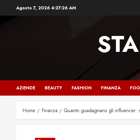
Vai
Agosto 7, 2026
4:27:27 AM
al
contenuto
STA
AZIENDE
BEAUTY
FASHION
FINANZA
FO
Home
Finanza
Quanto guadagnano gli influencer: sc