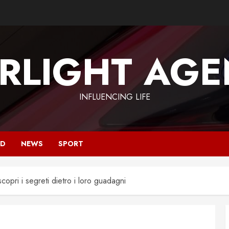
RLIGHT AG
INFLUENCING LIFE
OD
NEWS
SPORT
opri i segreti dietro i loro guadagni